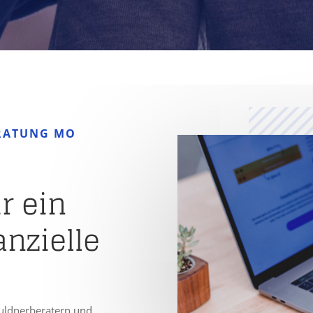
RATUNG MO
r ein
nzielle
huldnerberatern und